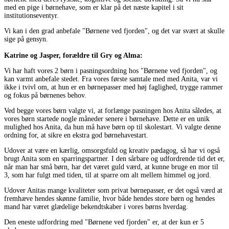
med en pige i børnehave, som er klar på det næste kapitel i sit
institutionseventyr.
Vi kan i den grad anbefale "Børnene ved fjorden", og det var svært at skulle
sige på gensyn.
Katrine og Jasper, forældre til Gry og Alma:
Vi har haft vores 2 børn i pasningsordning hos "Børnene ved fjorden", og
kan varmt anbefale stedet. Fra vores første samtale med med Anita, var vi
ikke i tvivl om, at hun er en børnepasser med høj faglighed, trygge rammer
og fokus på børnenes behov.
Ved begge vores børn valgte vi, at forlænge pasningen hos Anita således, at
vores børn startede nogle måneder senere i børnehave. Dette er en unik
mulighed hos Anita, da hun må have børn op til skolestart. Vi valgte denne
ordning for, at sikre en ekstra god børnehavestart.
Udover at være en kærlig, omsorgsfuld og kreativ pædagog, så har vi også
brugt Anita som en sparringspartner. I den sårbare og udfordrende tid det er,
når man har små børn, har det været guld værd, at kunne bruge en mor til
3, som har fulgt med tiden, til at sparre om alt mellem himmel og jord.
Udover Anitas mange kvaliteter som privat børnepasser, er det også værd at
fremhæve hendes skønne familie, hvor både hendes store børn og hendes
mand har været glædelige bekendtskaber i vores børns hverdag.
Den eneste udfordring med "Børnene ved fjorden" er, at der kun er 5