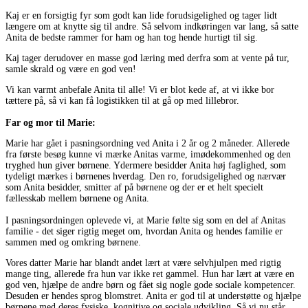
Kaj er en forsigtig fyr som godt kan lide forudsigelighed og tager lidt
længere om at knytte sig til andre. Så selvom indkøringen var lang, så satte
Anita de bedste rammer for ham og han tog hende hurtigt til sig.
Kaj tager derudover en masse god læring med derfra som at vente på tur,
samle skrald og være en god ven!
Vi kan varmt anbefale Anita til alle! Vi er blot kede af, at vi ikke bor
tættere på, så vi kan få logistikken til at gå op med lillebror.
Far og mor til Marie:
Marie har gået i pasningsordning ved Anita i 2 år og 2 måneder. Allerede
fra første besøg kunne vi mærke Anitas varme, imødekommenhed og den
tryghed hun giver børnene. Ydermere besidder Anita høj faglighed, som
tydeligt mærkes i børnenes hverdag. Den ro, forudsigelighed og nærvær
som Anita besidder, smitter af på børnene og der er et helt specielt
fællesskab mellem børnene og Anita.
I pasningsordningen oplevede vi, at Marie følte sig som en del af Anitas
familie - det siger rigtig meget om, hvordan Anita og hendes familie er
sammen med og omkring børnene.
Vores datter Marie har blandt andet lært at være selvhjulpen med rigtig
mange ting, allerede fra hun var ikke ret gammel. Hun har lært at være en
god ven, hjælpe de andre børn og fået sig nogle gode sociale kompetencer.
Desuden er hendes sprog blomstret. Anita er god til at understøtte og hjælpe
børnene med deres fysiske, kognitive og sociale udvikling. Så vi nu står