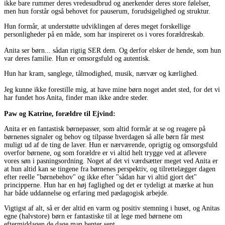
ikke bare rummer deres vredesudbrud og anerkender deres store følelser,
men hun forstår også behovet for pauserum, forudsigelighed og struktur.
Hun formår, at understøtte udviklingen af deres meget forskellige
personligheder på en måde, som har inspireret os i vores forældreskab.
Anita ser børn... sådan rigtig SER dem. Og derfor elsker de hende, som hun
var deres familie. Hun er omsorgsfuld og autentisk.
Hun har kram, sanglege, tålmodighed, musik, nærvær og kærlighed.
Jeg kunne ikke forestille mig, at have mine børn noget andet sted, for det vi
har fundet hos Anita, finder man ikke andre steder.
Paw og Katrine, forældre til Ejvind:
Anita er en fantastisk børnepasser, som altid formår at se og reagere på
børnenes signaler og behov og tilpasse hverdagen så alle børn får mest
muligt ud af de ting de laver. Hun er nærværende, oprigtig og omsorgsfuld
overfor børnene, og som forældre er vi altid helt trygge ved at aflevere
vores søn i pasningsordning. Noget af det vi værdsætter meget ved Anita er
at hun altid kan se tingene fra børnenes perspektiv, og tilrettelægger dagen
efter reelle "børnebehov" og ikke efter "sådan har vi altid gjort det"
principperne. Hun har en høj faglighed og det er tydeligt at mærke at hun
har både uddannelse og erfaring med pædagogisk arbejde.
Vigtigst af alt, så er der altid en varm og positiv stemning i huset, og Anitas
egne (halvstore) børn er fantastiske til at lege med børnene om
eftermiddagen de dage man henter sent.