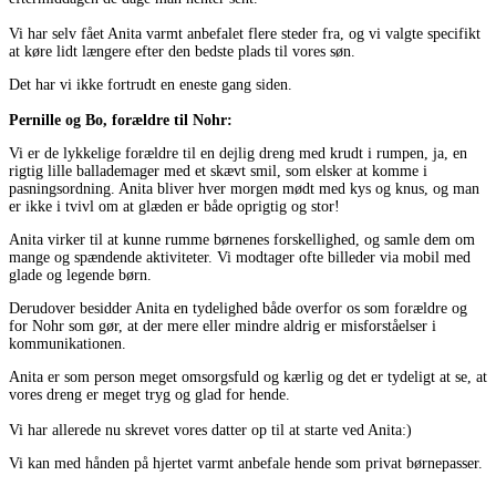
Vi har selv fået Anita varmt anbefalet flere steder fra, og vi valgte specifikt
at køre lidt længere efter den bedste plads til vores søn.
Det har vi ikke fortrudt en eneste gang siden.
Pernille og Bo, forældre til Nohr:
Vi er de lykkelige forældre til en dejlig dreng med krudt i rumpen, ja, en
rigtig lille ballademager med et skævt smil, som elsker at komme i
pasningsordning. Anita bliver hver morgen mødt med kys og knus, og man
er ikke i tvivl om at glæden er både oprigtig og stor!
Anita virker til at kunne rumme børnenes forskellighed, og samle dem om
mange og spændende aktiviteter. Vi modtager ofte billeder via mobil med
glade og legende børn.
Derudover besidder Anita en tydelighed både overfor os som forældre og
for Nohr som gør, at der mere eller mindre aldrig er misforståelser i
kommunikationen.
Anita er som person meget omsorgsfuld og kærlig og det er tydeligt at se, at
vores dreng er meget tryg og glad for hende.
Vi har allerede nu skrevet vores datter op til at starte ved Anita:)
Vi kan med hånden på hjertet varmt anbefale hende som privat børnepasser.