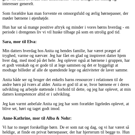
interesser generelt.
Som forældre kan man forvente en omsorgsfuld og ærlig børnepasser, der
møder børnene i øjenhøjde.
Hun har sat så mange positive aftryk og minder i vores børns hverdag - en
periode i drengenes liv vi vil huske tilbage på som en utrolig god tid.
Sara, mor til Elva:
Min datters hverdag hos Anita og hendes familie, har været præget af
tryghed, varme og nærvær. Jeg har fået en glad og inspireret datter hjem
hver dag, med mod på det hele. Jeg oplever også at børnene i gruppen, har
et godt venskab og er gode til at lege sammen og det er hyggeligt at
modtage billeder af alle de spændende lege og aktiviteter de laver samme.
Anita både ser og bruger det enkelts barns ressourcer i relationen til de
andre børn på tværs af alder. Anita er god til at se, hvor børnene er i deres
udvikling og arbejde støttende i forhold til dette, og jeg har oplevet, at min
datters kompetencer altid er i udvikling.
Jeg kan varmt anbefale Anita og jeg har som forælder ligeledes oplevet, at
blive set, hørt og taget godt imod.
Anne-Kathrine, mor til Alba & Nohr:
Vi har to meget forskellige børn. De er som nat og dag, og vi har været så
heldige, at finde en privat børnepasser, der har hjerterum til begge to. Hun