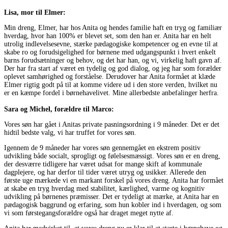
Lisa, mor til Elmer:
Min dreng, Elmer, har hos Anita og hendes familie haft en tryg og familiær
hverdag, hvor han 100% er blevet set, som den han er. Anita har en helt
utrolig indlevelsesevne, stærke pædagogiske kompetencer og en evne til at
skabe ro og forudsigelighed for børnene med udgangspunkt i hvert enkelt
barns forudsætninger og behov, og det har han, og vi, virkelig haft gavn af.
Der har fra start af været en tydelig og god dialog, og jeg har som forælder
oplevet samhørighed og forståelse. Derudover har Anita formået at klæde
Elmer rigtig godt på til at komme videre ud i den store verden, hvilket nu
er en kæmpe fordel i børnehavelivet. Mine allerbedste anbefalinger herfra.
Sara og Michel, forældre til Marco:
Vores søn har gået i Anitas private pasningsordning i 9 måneder. Det er det
hidtil bedste valg, vi har truffet for vores søn.
Igennem de 9 måneder har vores søn gennemgået en ekstrem positiv
udvikling både socialt, sprogligt og følelsesmæssigt. Vores søn er en dreng,
der desværre tidligere har været udsat for mange skift af kommunale
dagplejere, og har derfor til tider været utryg og usikker. Allerede den
første uge mærkede vi en markant forskel på vores dreng. Anita har formået
at skabe en tryg hverdag med stabilitet, kærlighed, varme og kognitiv
udvikling på børnenes præmisser. Det er tydeligt at mærke, at Anita har en
pædagogisk baggrund og erfaring, som hun kobler ind i hverdagen, og som
vi som førstegangsforældre også har draget meget nytte af.