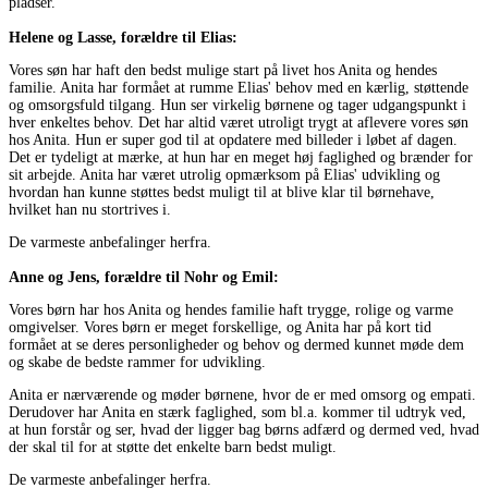
pladser.
Helene og Lasse, forældre til Elias:
Vores søn har haft den bedst mulige start på livet hos Anita og hendes
familie. Anita har formået at rumme Elias' behov med en kærlig, støttende
og omsorgsfuld tilgang. Hun ser virkelig børnene og tager udgangspunkt i
hver enkeltes behov. Det har altid været utroligt trygt at aflevere vores søn
hos Anita. Hun er super god til at opdatere med billeder i løbet af dagen.
Det er tydeligt at mærke, at hun har en meget høj faglighed og brænder for
sit arbejde. Anita har været utrolig opmærksom på Elias' udvikling og
hvordan han kunne støttes bedst muligt til at blive klar til børnehave,
hvilket han nu stortrives i.
De varmeste anbefalinger herfra.
Anne og Jens, forældre til Nohr og Emil:
Vores børn har hos Anita og hendes familie haft trygge, rolige og varme
omgivelser. Vores børn er meget forskellige, og Anita har på kort tid
formået at se deres personligheder og behov og dermed kunnet møde dem
og skabe de bedste rammer for udvikling.
Anita er nærværende og møder børnene, hvor de er med omsorg og empati.
Derudover har Anita en stærk faglighed, som bl.a. kommer til udtryk ved,
at hun forstår og ser, hvad der ligger bag børns adfærd og dermed ved, hvad
der skal til for at støtte det enkelte barn bedst muligt.
De varmeste anbefalinger herfra.