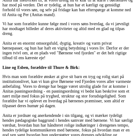
Anita har medvirket til, at vores dreng nu er klar til at starte i børnehave og
har mod på verden. Det er tydelig, at hun har et kærligt og gensidigt
forhold til vores søn, og selv på fridage kan han efterspørge at komme ned
til Anita og Per (Anitas mand).
Vi har som forældre kunne følge med i vores søns hverdag, da vi jævnligt
har modtaget billeder af deres aktiviteter og altid med en glad og tilpas
dreng.
Anita er en enormt omsorgsfuld, dygtig, kreativ og varm privat
børnepasser, og hun har haft en vigtig betydning i vores liv. Derfor er der
ingen tvivl om, at en plads ved "Børnene ved fjorden" er det helt rigtige
tilbud til ens kæreste eje!
Line og Esben, forældre til Thure & Birk:
Hvis man som forældre ønsker at give sit barn en tryg og rolig start på
institutionslivet, kan vi kun give Børnene ved Fjorden vores aller varmeste
anbefaling. Vores to drenge har begge været utrolig glade for at komme i
Anitas pasningsordning - en pasningsordning vi bedst kan beskrive som et
nært miljø med fokus på tryghed, struktur og stor forudsigelighed. Som
forældre har vi oplevet en hverdag på børnenes præmisser, som altid er
tilpasset deres humør på dagen.
Anita er jordnær og anerkendende i sin tilgang, og vi mærker tydeligt
hendes pædagogiske baggrund i hendes samvær med børnene. Vi har særligt
værdsat, hvordan hun har håndteret rolige indkøringer i drengenes tempo,
hendes tydelige kommunikeren med børnene, fokus på hvordan man er en
god ven samt hvordan hun understøtter vores drenges udvikling og