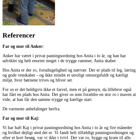
Referencer
Far og mor til Anker:
Anker har været i privat pasningsordning hos Anita i to år, og han har
udviklet sig helt enormt meget i de trygge rammer, Anita skaber.
Hos Anita er der ro, forudsigelighed og nærvær. Der er plads til leg, læring
og gode venskaber - og ikke mindst et utroligt omsorgsfuldt og kærligt
miljø, hvor børnene trives og bliver set.
For os er det heldigvis ikke et farvel, men et på gensyn, da lillebror også
har fået en plads hos Anita. Det giver os som forældre en stor ro i maven at
vide, at han får den samme trygge og kærlige start.
De varmeste anbefalinger herfra.
Far og mor til Kaj:
Vi har haft Kaj i privat pasningsordning hos Anita i to år og fire måneder
og hvilket dejligt sted det er. Vi fandt helt tilfældigt pasningsordningen og
efter et kort besøg, var vi ikke i tvivl. Der var ro, hygge og kram til alle.