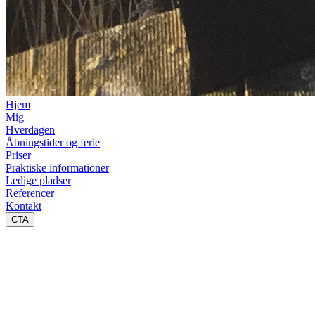
Hjem
Mig
Hverdagen
Åbningstider og ferie
Priser
Praktiske informationer
Ledige pladser
Referencer
Kontakt
CTA